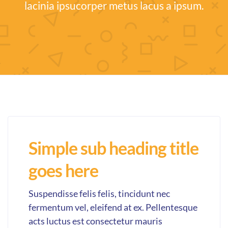
lacinia ipsucorper metus lacus a ipsum.
Simple sub heading title
goes here
Suspendisse felis felis, tincidunt nec
fermentum vel, eleifend at ex. Pellentesque
acts luctus est consectetur mauris