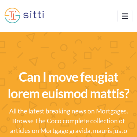
Can I move feugiat
lorem euismod mattis?
All the latest breaking news on Mortgages.
Browse The Coco complete collection of
articles on Mortgage gravida, mauris justo