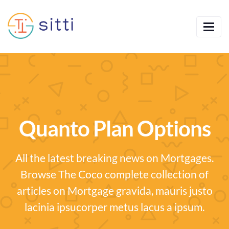
Quanto Plan Options
All the latest breaking news on Mortgages.
Browse The Coco complete collection of
articles on Mortgage gravida, mauris justo
lacinia ipsucorper metus lacus a ipsum.