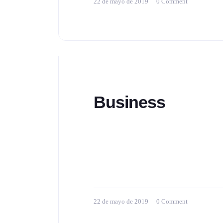
22 de mayo de 2019
0 Comment
Business
Quanto Freedom Unlimited Credit 
every purchase – it's automatic. 
from our Quanto credit cards to h
card member reviews ) Offer Deta
months from account opening [...]
22 de mayo de 2019
0 Comment