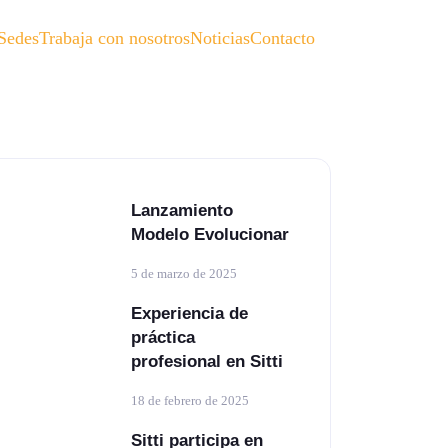
Sedes
Trabaja con nosotros
Noticias
Contacto
Lanzamiento
Modelo Evolucionar
5 de marzo de 2025
Experiencia de
práctica
profesional en Sitti
18 de febrero de 2025
Sitti participa en