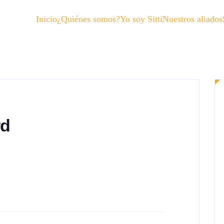
Inicio
¿Quiénes somos?
Yo soy Sitti
Nuestros aliados
rd
Card Earn unlimited 1.5% cash back on
No minimum to redeem for cash back. Choose
elp you buy what you need. Apply Now (9,884
ils OverlayPricing & Terms 0% APR 15