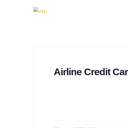
Airline Credit Ca
Quanto Freedom Unlimited Credit 
every purchase – it's automatic. 
from our Quanto credit cards to h
card member reviews ) Offer Deta
months from account opening [...]