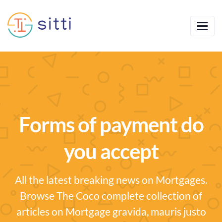
Forms of payment do
you accept
All the latest breaking news on Mortgages.
Browse The Coco complete collection of
articles on Mortgage gravida, mauris justo