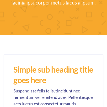
lacinia ipsucorper metus lacus a ipsum.
Simple sub heading title
goes here
Suspendisse felis felis, tincidunt nec
fermentum vel, eleifend at ex. Pellentesque
acts luctus est consectetur mauris