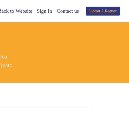
Back to Website
Sign In
Contact us
Submit A Request
oco
 justo