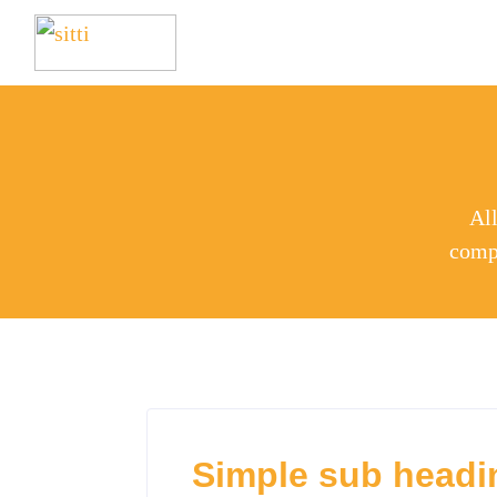
Al
compl
Simple sub headin