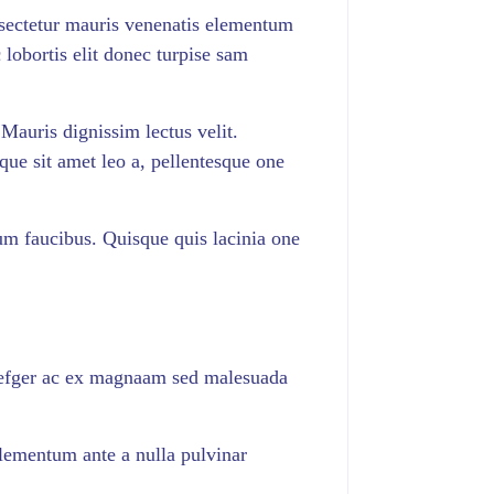
onsectetur mauris venenatis elementum
c lobortis elit donec turpise sam
Mauris dignissim lectus velit.
que sit amet leo a, pellentesque one
tum faucibus. Quisque quis lacinia one
at efger ac ex magnaam sed malesuada
 elementum ante a nulla pulvinar