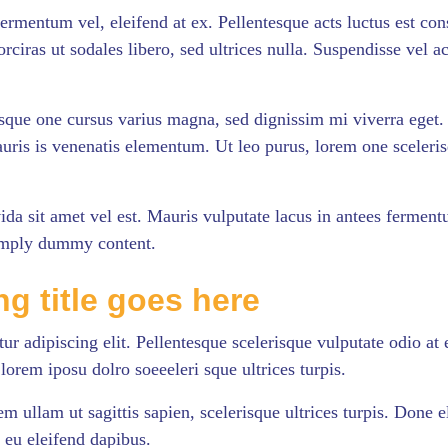
 fermentum vel, eleifend at ex. Pellentesque acts luctus est c
orciras ut sodales libero, sed ultrices nulla. Suspendisse vel a
sque one cursus varius magna, sed dignissim mi viverra eget. 
auris is venenatis elementum. Ut leo purus, lorem one sceleris
vida sit amet vel est. Mauris vulputate lacus in antees fermen
simply dummy content.
g title goes here
ur adipiscing elit. Pellentesque scelerisque vulputate odio 
 lorem iposu dolro soeeeleri sque ultrices turpis.
em ullam ut sagittis sapien, scelerisque ultrices turpis. Done
 eu eleifend dapibus.